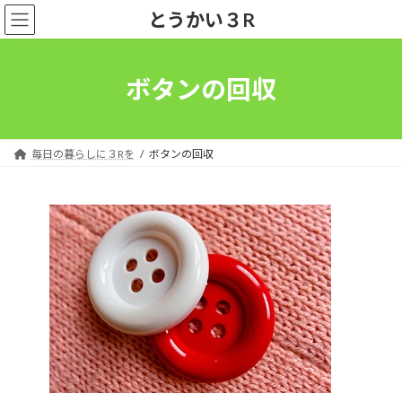
コ
ナ
とうかい３R
ン
ビ
テ
ゲ
ン
ー
ツ
シ
ボタンの回収
へ
ョ
ス
ン
キ
に
ッ
移
毎日の暮らしに３Rを
ボタンの回収
プ
動