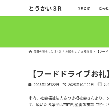
コ
ナ
とうかい３R
３Rとは
ごみと
ン
ビ
テ
ゲ
ン
ー
ツ
シ
へ
ョ
ス
ン
キ
に
ッ
移
毎日の暮らしに３Rを
お知らせ
お知らせ
【フード
プ
動
【フードドライブお礼
最
2025年10月22日
2025年10月22日
と
終
更
市内、社会福祉法人さつき福祉会さんより、
新
日
す。頂いたお菓子は市内児童養護施設に寄付
時