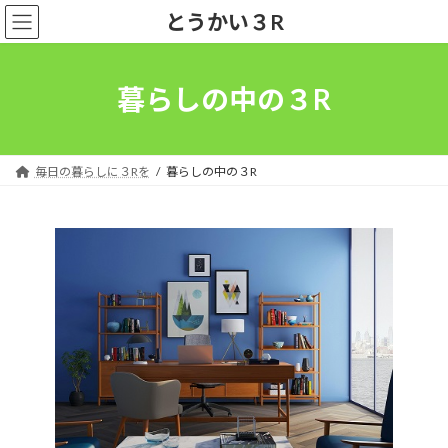
コ
ナ
とうかい３R
ン
ビ
テ
ゲ
ン
ー
ツ
シ
暮らしの中の３R
へ
ョ
ス
ン
キ
に
ッ
移
毎日の暮らしに３Rを
暮らしの中の３R
プ
動