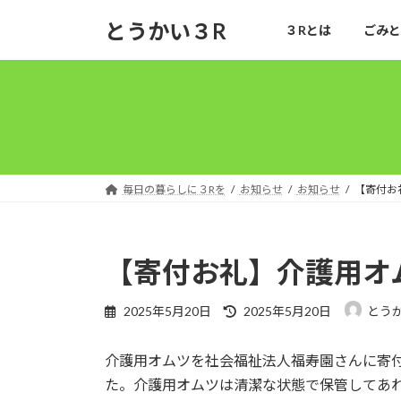
コ
ナ
とうかい３R
３Rとは
ごみと
ン
ビ
テ
ゲ
ン
ー
ツ
シ
へ
ョ
ス
ン
キ
に
ッ
移
毎日の暮らしに３Rを
お知らせ
お知らせ
【寄付お
プ
動
【寄付お礼】介護用オ
最
2025年5月20日
2025年5月20日
とう
終
更
介護用オムツを社会福祉法人福寿園さんに寄
新
日
た。介護用オムツは清潔な状態で保管してあ
時