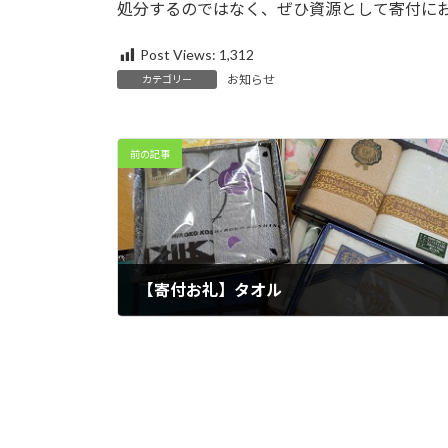
処分するのではなく、ぜひ資源として寄付に
:
Post Views:
1,312
お知らせ
カテゴリー
前の記事
【寄付お礼】タオル
2025年5月8日