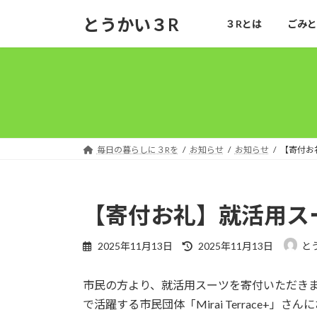
コ
ナ
とうかい３R
３Rとは
ごみと
ン
ビ
テ
ゲ
ン
ー
ツ
シ
へ
ョ
ス
ン
キ
に
ッ
移
毎日の暮らしに３Rを
お知らせ
お知らせ
【寄付お
プ
動
【寄付お礼】就活用ス
最
2025年11月13日
2025年11月13日
と
終
更
市民の方より、就活用スーツを寄付いただき
新
日
で活躍する市民団体「Mirai Terrace+
時