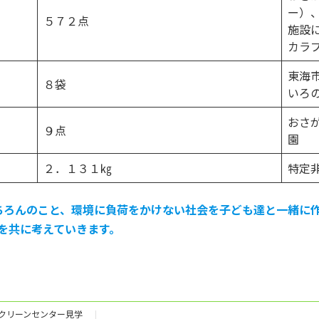
ー）
５７２点
施設
カラ
東海
８袋
いろ
おさ
９点
園
２．１３１㎏
特定非
ちろんのこと、環境に負荷をかけない社会を子ども達と一緒に
を共に考えていきます。
クリーンセンター見学