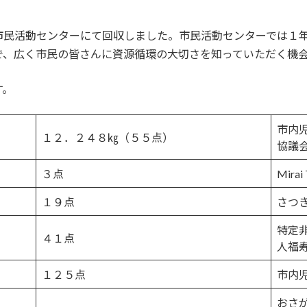
市民活動センターにて回収しました。市民活動センターでは１
で、広く市民の皆さんに資源循環の大切さを知っていただく機
す。
市内
１２．２４８㎏（５５点）
協議
３点
Mira
１９点
さつ
特定非
４１点
人福
１２５点
市内
おさ