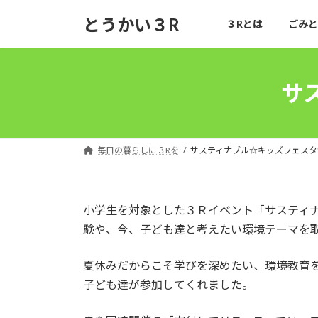
コ
ナ
とうかい３R
３Rとは
ごみと
ン
ビ
テ
ゲ
ン
ー
ツ
シ
サ
へ
ョ
ス
ン
キ
に
ッ
移
毎日の暮らしに３Rを
サスティナブル☆キッズフェスタ2
プ
動
小学生を対象とした３Ｒイベント「サスティナ
験や、今、子ども達と考えたい環境テーマを
夏休みだからこそ学びを深めたい、環境教育を
子ども達が参加してくれました。