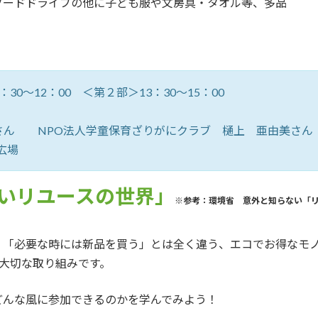
フードドライブの他に子ども服や文房具・タオル等、多品
30～12：00 ＜第２部＞13：30～15：00
さん
NPO法人学童保育ざりがにクラブ 樋上 亜由美さん
広場
いリユースの世界」
※参考：環境省 意外と知らない「
」「必要な時には新品を買う」とは全く違う、エコでお得なモ
大切な取り組みです。
どんな風に参加できるのかを学んでみよう！