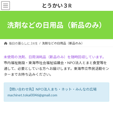
コ
ナ
とうかい３R
ン
ビ
テ
ゲ
ン
ー
ツ
シ
洗剤などの日用品（新品のみ）
へ
ョ
ス
ン
キ
に
ッ
移
毎日の暮らしに３Rを
洗剤などの日用品（新品のみ）
プ
動
未使用の洗剤、日用消耗品（新品のみ）を随時回収しています。
市内福祉施設・東海市社会福祉協議会・NPO法人とまと食堂等を
通して、必要としている方へお届けします。東海市立市民活動セン
ターまでお持ち込みください。
【問い合わせ先】NPO法人まち・ネット・みんなの広場
machinet.tokai0046@gmail.com