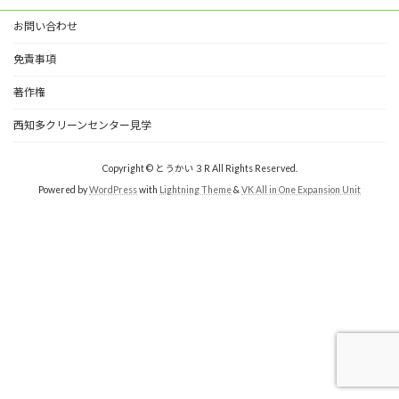
お問い合わせ
免責事項
著作権
西知多クリーンセンター見学
Copyright © とうかい３R All Rights Reserved.
Powered by
WordPress
with
Lightning Theme
&
VK All in One Expansion Unit